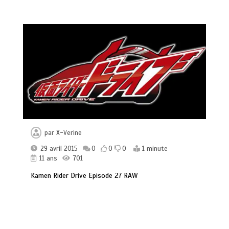
par
X-Verine
29 avril 2015
0
0
0
1 minute
11 ans
701
Kamen Rider Drive Episode 27 RAW