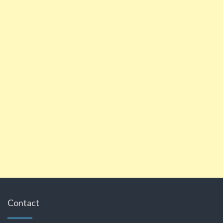
Contact