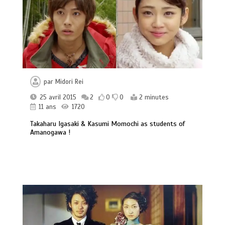
par
Midori Rei
25 avril 2015
2
0
0
2 minutes
11 ans
1720
Takaharu Igasaki & Kasumi Momochi as students of
Amanogawa !