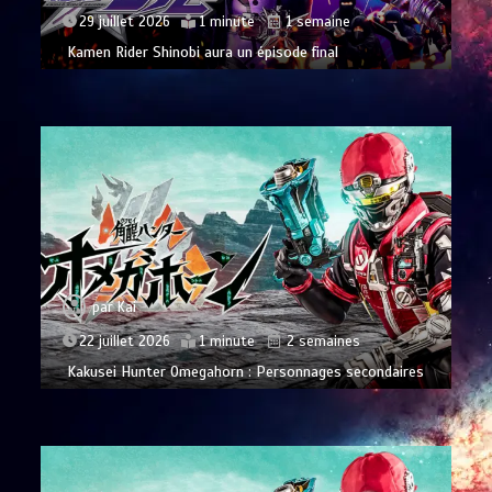
29 juillet 2026
1 minute
1 semaine
Kamen Rider Shinobi aura un épisode final
par
Kai
22 juillet 2026
1 minute
2 semaines
Kakusei Hunter Omegahorn : Personnages secondaires