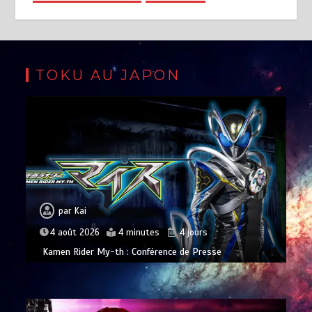
TOKU AU JAPON
par
Kai
4 août 2026
4 minutes
4 jours
Kamen Rider My-th : Conférence de Presse