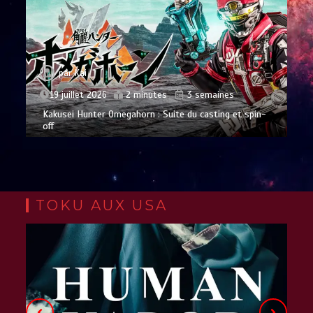
par
Kai
19 juillet 2026
2 minutes
3 semaines
Kakusei Hunter Omegahorn : Suite du casting et spin-
off
TOKU AUX USA