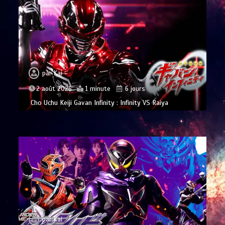
par
Kai
2 août 2026
1 minute
6 jours
Cho Uchu Keiji Gavan Infinity : Infinity VS Raiya
par
Kai