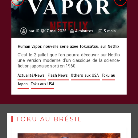
par
JD
17 mai 2026
4 minutes
3 mois
Human Vapor, nouvelle série axée Tokusatsu, sur Netflix
C’est le 2 juillet que l’on pourra découvrir sur Netflix
une version moderne d’un classique de la science-
fiction japonaise sorti en 1960.
Actualité/News
Flash News
Others aux USA
Toku au
Japon
Toku aux USA
TOKU AU BRÉSIL