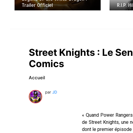
R.I.P. Hikaru Kurosaki
Street Knights : Le S
Comics
Accueil
par
JD
« Quand Power Rangers re
de Street Knights, une n
dont le premier épisode 