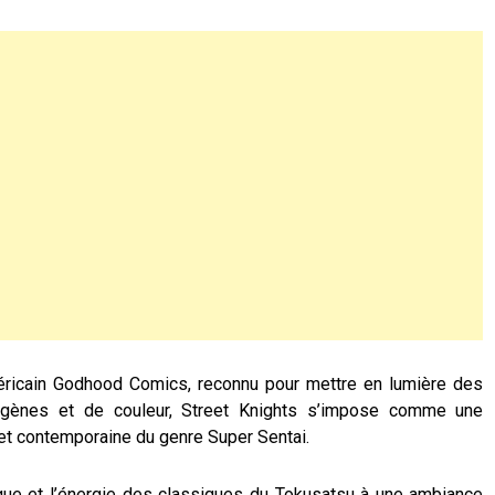
méricain Godhood Comics, reconnu pour mettre en lumière des
digènes et de couleur, Street Knights s’impose comme une
et contemporaine du genre Super Sentai.
ique et l’énergie des classiques du Tokusatsu à une ambiance