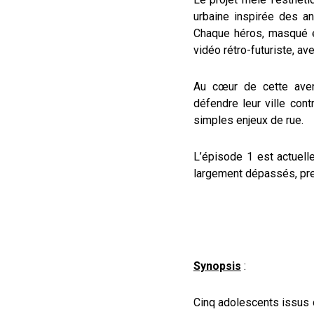
urbaine inspirée des an
Chaque héros, masqué et 
vidéo rétro-futuriste, av
Au cœur de cette avent
défendre leur ville con
simples enjeux de rue.
L’épisode 1 est actuell
largement dépassés, preu
Synopsis
:
Cinq adolescents issus d