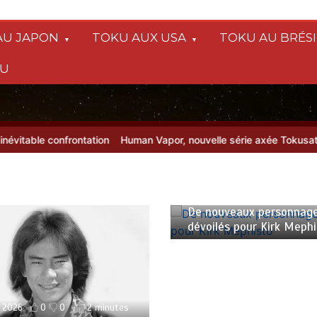
AU JAPON
TOKU AUX USA
TOKU AU BRÉSI
SU
e confrontation
Human Vapor, nouvelle série axée Tokusatsu, sur Ne
 2026
0
0
1 minute
veaux personnages
és pour Kirk Mephisto
22 juillet 2026
0
0
2 minutes