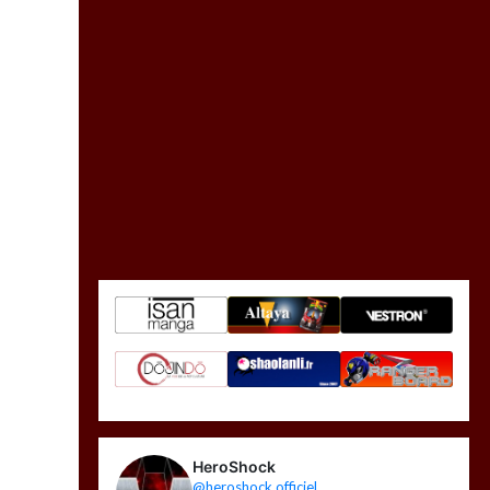
HeroShock
@heroshock.officiel