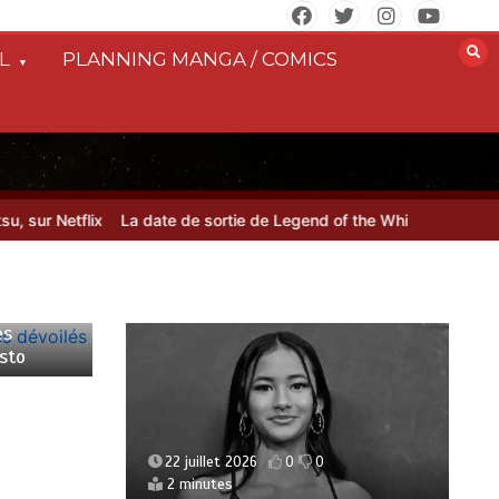
L
PLANNING MANGA / COMICS
tflix
La date de sortie de Legend of the White Dragon dévoilée
10 juillet 2026
0
0
1 minute
Le Tokusatsu made in France à