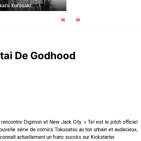
R.I.P Kaylee Hottle
entai De Godhood
ncontre Digimon et New Jack City. » Tel est le pitch officiel
ouvelle série de comics Tokusatsu au ton urbain et audacieux,
connaît actuellement un franc succès sur Kickstarter.