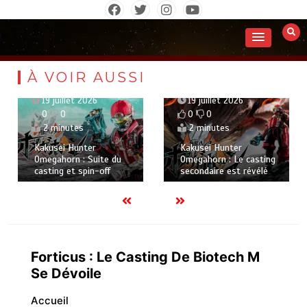
Aller
au
contenu
À VOIR AUSSI
19 juillet 2026
19 juillet 2026
0
0
0
0
2 minutes
2 minutes
Kakusei Hunter
Kakusei Hunter
Omegahorn : Suite du
Omegahorn : Le casting
casting et spin-off
secondaire est révélé
Forticus : Le Casting De Biotech M
Se Dévoile
Accueil