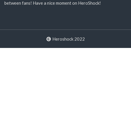
between fans! Have a nice moment on HeroShock!
Heroshock 2022