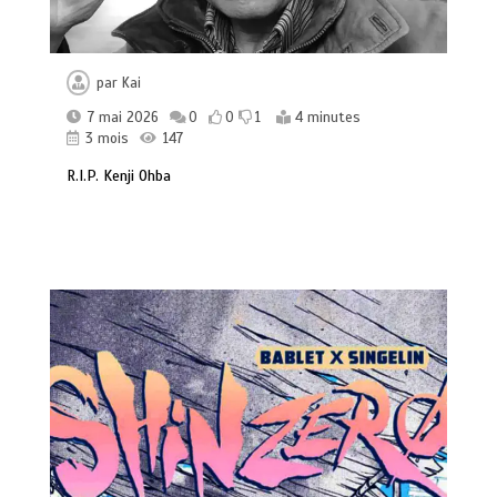
par
Kai
7 mai 2026
0
0
1
4 minutes
3 mois
147
R.I.P. Kenji Ohba