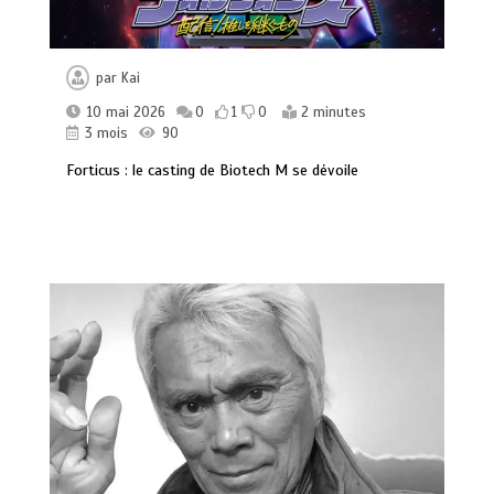
par
Kai
10 mai 2026
0
1
0
2 minutes
3 mois
90
Forticus : le casting de Biotech M se dévoile