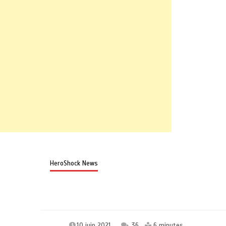
HeroShock News
10 juin 2021
36
6 minutes