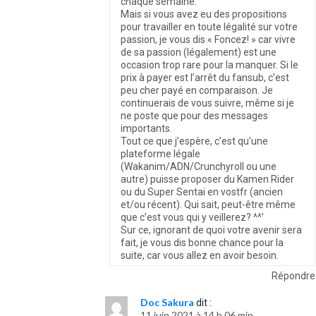
chaque semaine.
Mais si vous avez eu des propositions
pour travailler en toute légalité sur votre
passion, je vous dis « Foncez! » car vivre
de sa passion (légalement) est une
occasion trop rare pour la manquer. Si le
prix à payer est l’arrêt du fansub, c’est
peu cher payé en comparaison. Je
continuerais de vous suivre, même si je
ne poste que pour des messages
importants.
Tout ce que j’espère, c’est qu’une
plateforme légale
(Wakanim/ADN/Crunchyroll ou une
autre) puisse proposer du Kamen Rider
ou du Super Sentai en vostfr (ancien
et/ou récent). Qui sait, peut-être même
que c’est vous qui y veillerez? ^^’
Sur ce, ignorant de quoi votre avenir sera
fait, je vous dis bonne chance pour la
suite, car vous allez en avoir besoin.
Répondre
Doc Sakura
dit :
11 juin 2021 à 14 h 06 min