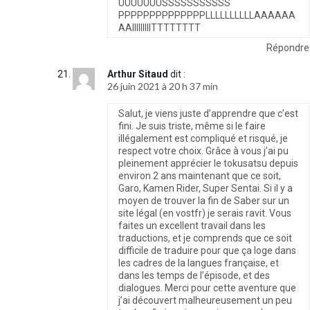
UUUUUUUSSSSSSSSSSS
PPPPPPPPPPPPPPLLLLLLLLLLAAAAAA
AAIIIIIIIIITTTTTTTT
Répondre
Arthur Sitaud
dit :
26 juin 2021 à 20 h 37 min
Salut, je viens juste d’apprendre que c’est
fini. Je suis triste, même si le faire
illégalement est compliqué et risqué, je
respect votre choix. Grâce à vous j’ai pu
pleinement apprécier le tokusatsu depuis
environ 2 ans maintenant que ce soit,
Garo, Kamen Rider, Super Sentai. Si il y a
moyen de trouver la fin de Saber sur un
site légal (en vostfr) je serais ravit. Vous
faites un excellent travail dans les
traductions, et je comprends que ce soit
difficile de traduire pour que ça loge dans
les cadres de la langues française, et
dans les temps de l’épisode, et des
dialogues. Merci pour cette aventure que
j’ai découvert malheureusement un peu