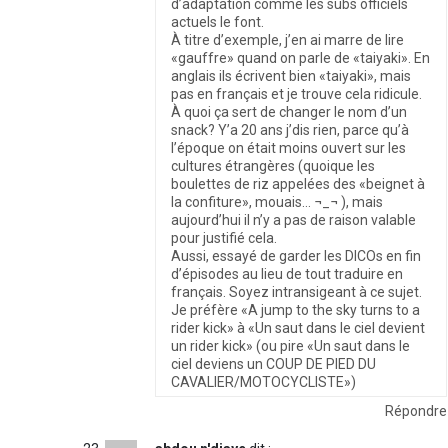
d’adaptation comme les subs officiels
actuels le font.
À titre d’exemple, j’en ai marre de lire
«gauffre» quand on parle de «taiyaki». En
anglais ils écrivent bien «taiyaki», mais
pas en français et je trouve cela ridicule.
À quoi ça sert de changer le nom d’un
snack? Y’a 20 ans j’dis rien, parce qu’à
l’époque on était moins ouvert sur les
cultures étrangères (quoique les
boulettes de riz appelées des «beignet à
la confiture», mouais… ¬_¬ ), mais
aujourd’hui il n’y a pas de raison valable
pour justifié cela.
Aussi, essayé de garder les DICOs en fin
d’épisodes au lieu de tout traduire en
français. Soyez intransigeant à ce sujet.
Je préfère «A jump to the sky turns to a
rider kick» à «Un saut dans le ciel devient
un rider kick» (ou pire «Un saut dans le
ciel deviens un COUP DE PIED DU
CAVALIER/MOTOCYCLISTE»)
Répondre