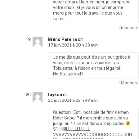
super entai et kamen rider. je comprend
votre choix. et je vous dit un enorme
merci pour tout le travaille que vous
faites.
Répondre
Bruno Pereira
dit :
17 juin 2021 à 20 h 38 min
Je me dis que peut-être un jour, grâce à
vous, mon fils pourra visionnier du
Tokusatsu à foison en tout légalité.
Netflix, qui sait?
Répondre
taykou
dit :
21 juin 2021 à 22 h 49 min
Question : Est il possible de finir Kamen
Rider Saber ? il me semble que cela va
jusqu’au 41 on est donc à 3 épisodes
S’IIIIIIIIIILLLLLLLLLLL
VVVVVVVVVVVVOOOOOOOOOOOUUUU