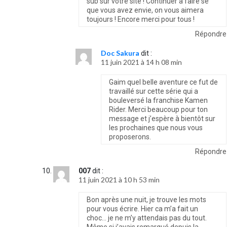
sub sur votre site ! Continuer a faire se
que vous avez envie, on vous aimera
toujours ! Encore merci pour tous !
Répondre
Doc Sakura
dit :
11 juin 2021 à 14 h 08 min
Gaim quel belle aventure ce fut de
travaillé sur cette série qui a
bouleversé la franchise Kamen
Rider. Merci beaucoup pour ton
message et j’espère à bientôt sur
les prochaines que nous vous
proposerons.
Répondre
007
dit :
11 juin 2021 à 10 h 53 min
Bon après une nuit, je trouve les mots
pour vous écrire. Hier ca m’a fait un
choc… je ne m’y attendais pas du tout.
Même si j’avais remarqué depuis la