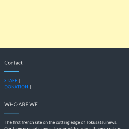
Contact
STAFF
|
DONATION
|
WHO ARE WE
The first french site on the cutting edge of Tokusatsu news.
Our team presents several pages with various themes such as