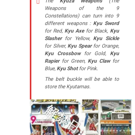
The
Kyuza Weapons
(The
Weapons of the 9
Constellations) can turn into 9
different weapons :
Kyu Sword
for Red,
Kyu Axe
for Black,
Kyu
Slasher
for Yellow,
Kyu Sickle
for Silver,
Kyu Spear
for Orange,
Kyu Crossbow
for Gold,
Kyu
Rapier
for Green,
Kyu Claw
for
Blue,
Kyu Shot
for Pink.
The belt buckle will be able to
store the Kyutamas.