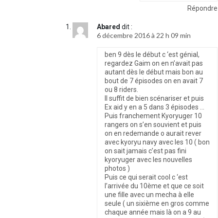
Répondre
Abared
dit :
6 décembre 2016 à 22 h 09 min
ben 9 dès le début c ‘est génial,
regardez Gaim on en n’avait pas
autant dès le début mais bon au
bout de 7 épisodes on en avait 7
ou 8 riders.
Il suffit de bien scénariser et puis
Ex aid y en a 5 dans 3 épisodes …
Puis franchement Kyoryuger 10
rangers on s’en souvient et puis
on en redemande o aurait rever
avec kyoryu navy avec les 10 ( bon
on sait jamais c’est pas fini
kyoryuger avec les nouvelles
photos )
Puis ce qui serait cool c ‘est
l’arrivée du 10ème et que ce soit
une fille avec un mecha à elle
seule ( un sixième en gros comme
chaque année mais là on a 9 au