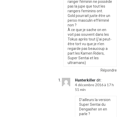
ranger féminin ne possède
pas la jupe que tout les
rangers feminins ont.
Gold pourrait juste être un
perso masculin efféminé
non ?
À ce que je sache on en
voit pas souvent dans les
Tokus après tout (j’ai peut-
être tort vu que je n’en
regarde pas beaucoup a
part les Kamen Riders,
Super Sentai et les
ultramans)
Répondre
Hunterkiller
dit :
4 décembre 2016 à 17 h
51 min
D’ailleurs la version
Super Sentai du
Dengasher on en
parle ?