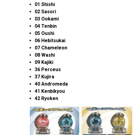
01 Shishi
02 Sasori
03 Ookami
04 Tenbin
05 Oushi
06 Hebitsukai
07 Chameleon
08 Washi
09 Kajiki
36 Perceus
37 Kujira
40 Andromeda
41 Kenbikyou
42 Ryoken