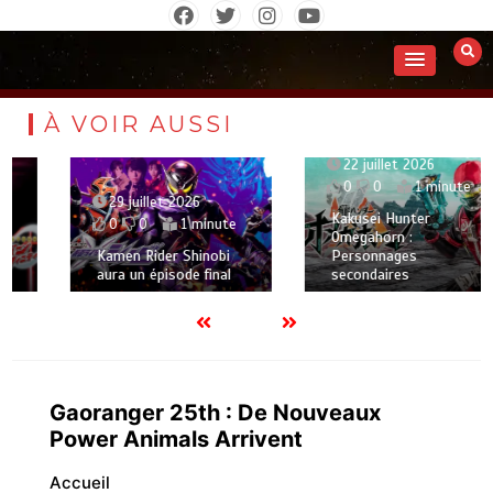
Aller
au
contenu
À VOIR AUSSI
22 juillet 2026
0
0
1 minute
29 juillet 2026
Kakusei Hunter
0
0
1 minute
Omegahorn :
Kamen Rider Shinobi
Personnages
aura un épisode final
secondaires
Gaoranger 25th : De Nouveaux
Power Animals Arrivent
Accueil