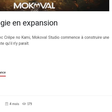
gie en expansion
vec Crêpe no Kami, Mokoval Studio commence à construire une
 qu’il n’y paraît.
ance
s
4 mois
179