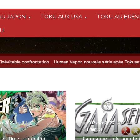
AU JAPON
TOKU AUX USA
TOKU AU BRÉSI
SU
onfrontation
Human Vapor, nouvelle série axée Tokusatsu, sur Netfl
ier 2026
0
0
te
10 juillet 2026
0
0
ne Ulule pour le tome 3
Le Tokusatsu made in F