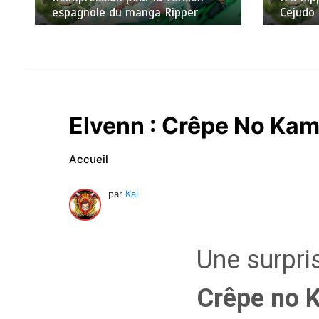
Cejudo à Japan Expo Marseille
de Gaia
Elvenn : Crêpe No Kam
Accueil
par
Kai
Une surpri
Crêpe no 