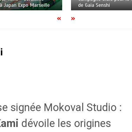
 Senshi
Japan Expo
i
se signée Mokoval Studio :
Kami
dévoile les origines