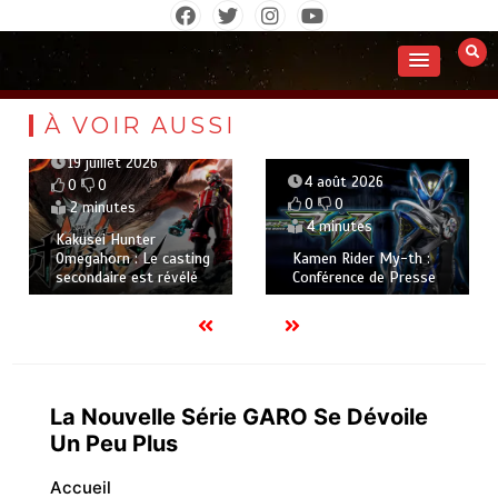
Aller
au
contenu
À VOIR AUSSI
19 juillet 2026
4 août 2026
0
0
0
0
2 minutes
4 minutes
Kakusei Hunter
Omegahorn : Le casting
Kamen Rider My-th :
secondaire est révélé
Conférence de Presse
La Nouvelle Série GARO Se Dévoile
Un Peu Plus
Accueil