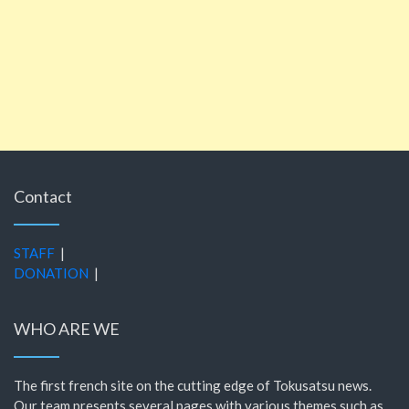
Contact
STAFF
|
DONATION
|
WHO ARE WE
The first french site on the cutting edge of Tokusatsu news.
Our team presents several pages with various themes such as