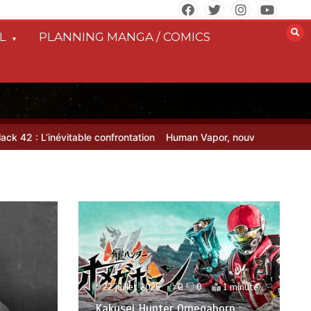
L
PLANNING MANGA / COMICS
2 : L’inévitable confrontation
Human Vapor, nouvelle série axée To
22 juillet 2026
0
0
1 minute
Kakusei Hunter Omegahorn :