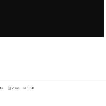
ute
2 ans
1058