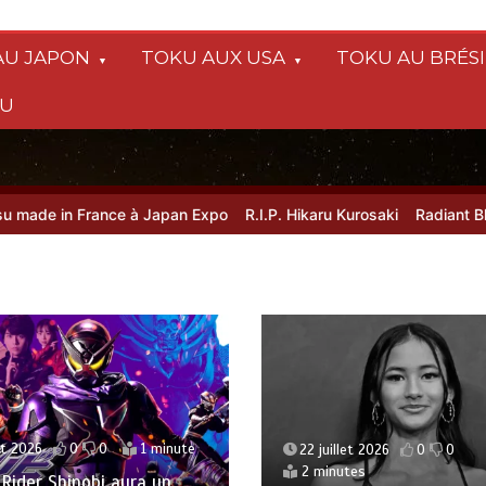
AU JAPON
TOKU AUX USA
TOKU AU BRÉSI
SU
de in France à Japan Expo
R.I.P. Hikaru Kurosaki
Radiant Black 4
et 2026
0
0
1 minute
22 juillet 2026
0
0
2 minutes
ider Shinobi aura un