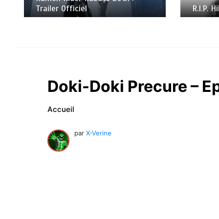
Trailer Officiel
R.I.P. 
Doki-Doki Precure – E
Accueil
par
X-Verine