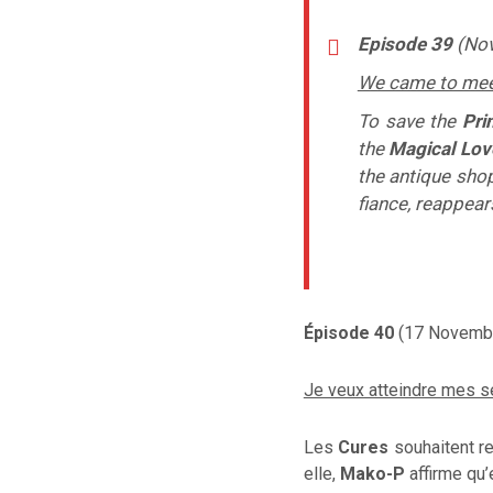
Episode 39
(Nov
We came to meet 
To save the
Pri
the
Magical Lov
the antique shop
fiance, reappear
Épisode 40
(17 Novembr
Je veux atteindre mes s
Les
Cures
souhaitent re
elle,
Mako-P
affirme
qu’