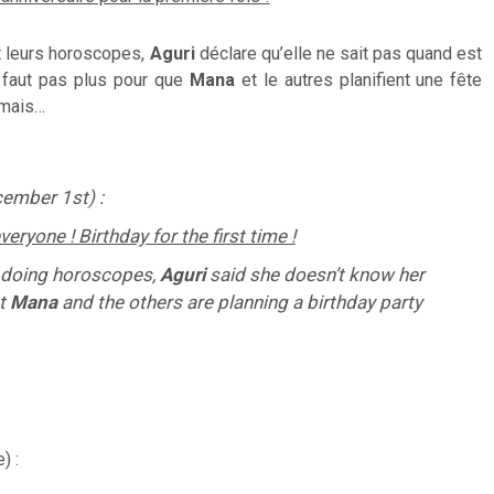
t
leurs
horoscopes
,
Aguri
déclare
qu’elle ne
sait pas
quand est
 faut pas plus p
our
que
Mana
et le autres
planifient une
fête
 mais
…
ember 1st) :
veryone ! Birthday for the first time !
 doing horoscopes,
Aguri
said she doesn’t know her
at
Mana
and the others are planning a birthday party
) :