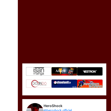
HeroShock
@heroshock.officiel