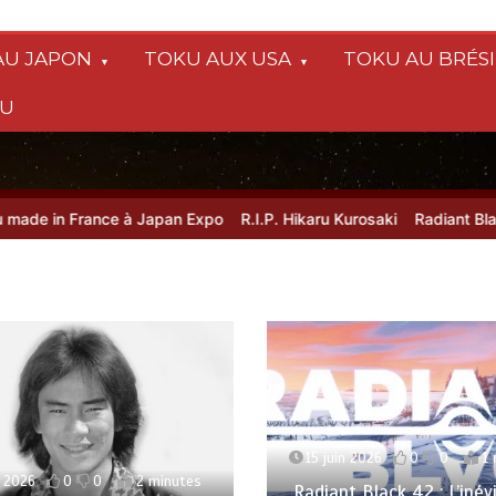
AU JAPON
TOKU AUX USA
TOKU AU BRÉSI
SU
in France à Japan Expo
R.I.P. Hikaru Kurosaki
Radiant Black 42 :
15 juin 2026
0
0
1
t 2026
0
0
2 minutes
Radiant Black 42 : L’inév