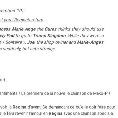
embrer 10) :
you ! Regina’s return.
ncess Marie Ange
the
Cures
thinks they should use
ely Pad
to go to
Trump Kingdom
. While they were in
 « Solitaire »,
Joe
, the shop owner and
Marie-Ange
‘s
s suddenly, but acts strange.
e) :
entiments ! La première de la nouvelle chanson de Mako-P !
voir
la
Regina
d’avant
. Se
demandant
ce qu’elle doit faire
pour
elle fera
revenir
l’amour
en
Régina
avec
une chanson spéciale
.