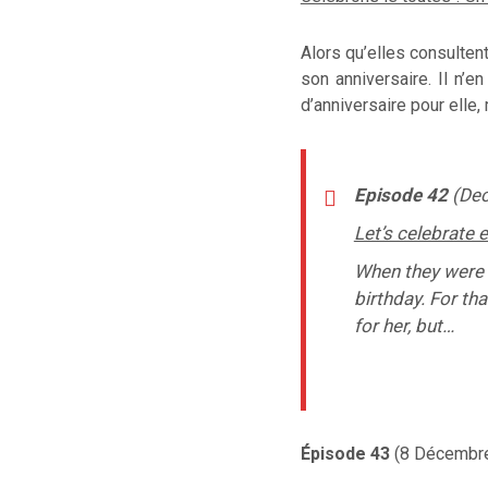
Alors qu’elles consulten
son anniversaire.
Il n’en
d’anniversaire
pour elle,
Episode 42
(Dec
Let’s celebrate e
When they were
birthday. For th
for her, but…
Épisode 43
(8 Décembre