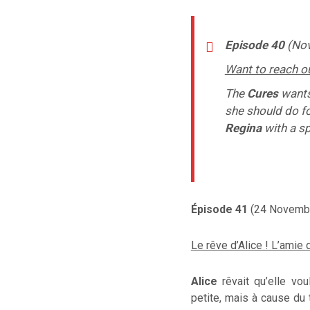
Episode 40
(Nov
Want to reach o
The
Cures
wants
she should do fo
Regina
with a sp
Épisode 41
(24 Novembr
Le rêve d’Alice ! L’amie d
Alice
rêvait
qu’elle
voul
petite
, mais à cause
du 