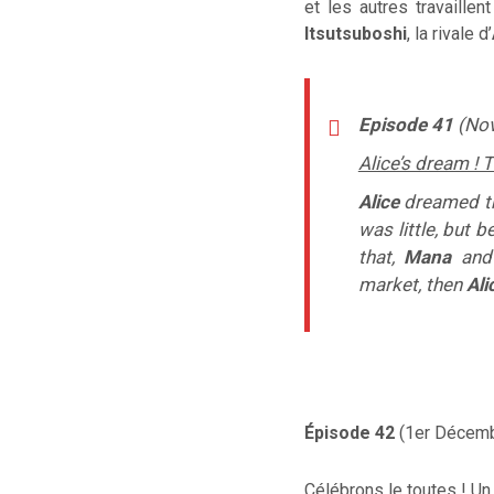
et les autres
travaille
Itsutsuboshi
, la rivale
d’
Episode 41
(Nov
Alice’s dream ! 
Alice
dreamed th
was little, but 
that,
Mana
and 
market, then
Ali
Épisode 42
(1er Décemb
Célébrons le toutes ! Un 