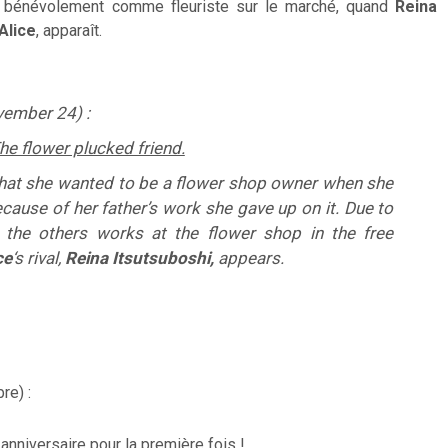
nt bénévolement comme fleuriste sur le marché
, quand
Reina
Alice
,
apparaît.
ember 24) :
The flower plucked friend.
at she wanted to be a flower shop owner when she
because of her father’s work she gave up on it. Due to
the others works at the flower shop in the free
ce
‘s rival,
Reina Itsutsuboshi,
appears.
re) :
anniversaire pour la première fois !