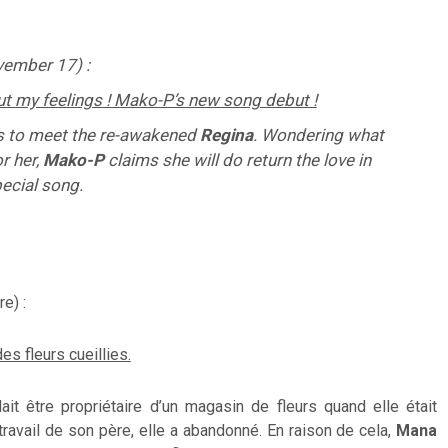
ember 17) :
ut my feelings ! Mako-P’s new song debut !
 to meet the re-awakened
Regina
. Wondering what
r her,
Mako-P
claims she will do return the love in
ecial song.
e) :
es fleurs cueillies.
ait être
propriétaire d’un magasin de fleurs
quand elle était
travail de
son père, elle
a abandonné
.
En raison de cela,
Mana