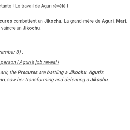
ante ! Le travail de Aguri révélé !
cures
combattent
un
Jikochu
.
La grand-mère
de
Aguri
,
Mari
,
 vaincre
un
Jikochu
.
ember 8) :
erson ! Aguri’s job reveal !
park, the
Precures
are battling a
Jikochu
.
Aguri
‘s
ri
, saw her transforming and defeating a
Jikochu
.