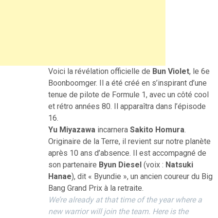
Voici la révélation officielle de
Bun Violet
, le 6e
Boonboomger. Il a été créé en s’inspirant d’une
tenue de pilote de Formule 1, avec un côté cool
et rétro années 80. Il apparaîtra dans l’épisode
16.
Yu Miyazawa
incarnera
Sakito Homura
.
Originaire de la Terre, il revient sur notre planète
après 10 ans d’absence. Il est accompagné de
son partenaire
Byun Diesel
(voix :
Natsuki
Hanae
), dit « Byundie », un ancien coureur du Big
Bang Grand Prix à la retraite.
We’re already at that time of the year where a
new warrior will join the team. Here is the