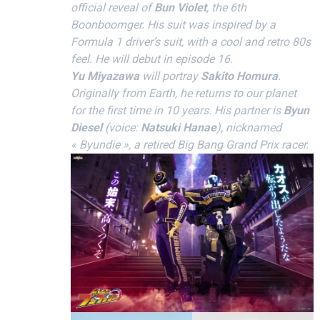
official reveal of
Bun Violet
, the 6th
Boonboomger. His suit was inspired by a
Formula 1 driver’s suit, with a cool and retro 80s
feel.
He will debut in episode 16.
Yu Miyazawa
will portray
Sakito Homura
.
Originally from Earth, he returns to our planet
for the first time in 10 years. His partner is
Byun
Diesel
(voice:
Natsuki Hanae
), nicknamed
« Byundie », a retired Big Bang Grand Prix racer.