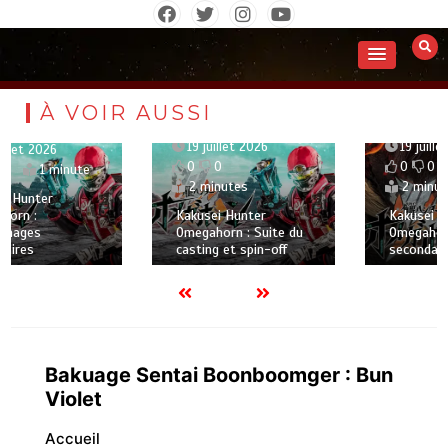
Aller
au
contenu
À VOIR AUSSI
19 juillet 2026
19 juillet 2026
0
0
0
0
2 minutes
2 minutes
Kakusei Hunter
Kakusei Hunter
Omegahorn : Suite du
Omegahorn : Le casting
casting et spin-off
secondaire est révélé
Bakuage Sentai Boonboomger : Bun
Violet
Accueil