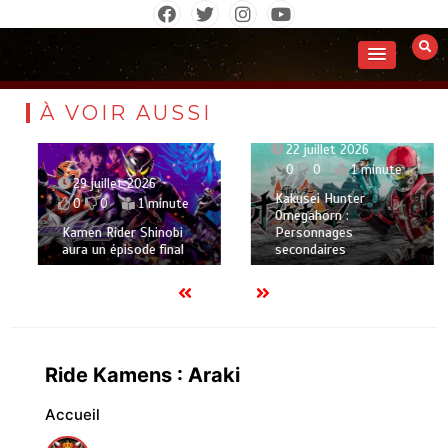
Aller
au
contenu
À VOIR AUSSI
22 juillet 2026
0
0
1 minute
29 juillet 2026
Kakusei Hunter
0
0
1 minute
Omegahorn :
Kamen Rider Shinobi
Personnages
aura un épisode final
secondaires
Ride Kamens : Araki
Accueil