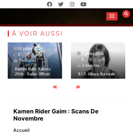
Aller
au
contenu
À VOIR AUSSI
llet 2026
15 juin 2
2 juillet 2026
0
0
0
0
utes
Radiant Bla
2 minutes
Rider Kabuto
L’inévitable
ailer Officiel
R.I.P. Hikaru Kurosaki
confrontat
Kamen Rider Gaim : Scans De
Novembre
Accueil