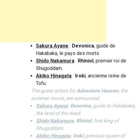
Sakura Ayane
:
Devonica
, guide de
Hakabaka, le pays des morts.
Shido Nakamura
:
Rhiniol
, premier roi de
Shugoddam.
Akiko Hinagata
:
Iroki
, ancienne reine de
Tofu.
The guest actors for
Adventure Heaven
, the
summer movie, are announced.
Sakura Ayane
:
Devonica
, guide to Hakabaka,
the land of the dead.
Shido Nakamura
:
Rhiniol
, first king of
Shugoddam.
Akiko Hinagata
:
Iroki
, previous queen of