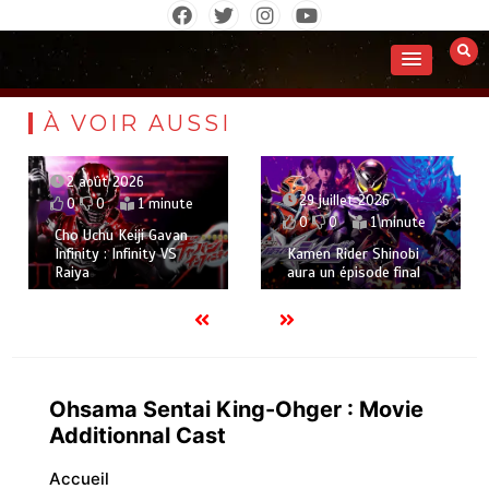
Aller
au
contenu
À VOIR AUSSI
2 août 2026
29 juillet 2026
0
0
1 minute
0
0
1 minute
Cho Uchu Keiji Gavan
Infinity : Infinity VS
Kamen Rider Shinobi
Raiya
aura un épisode final
Ohsama Sentai King-Ohger : Movie
Additionnal Cast
Accueil