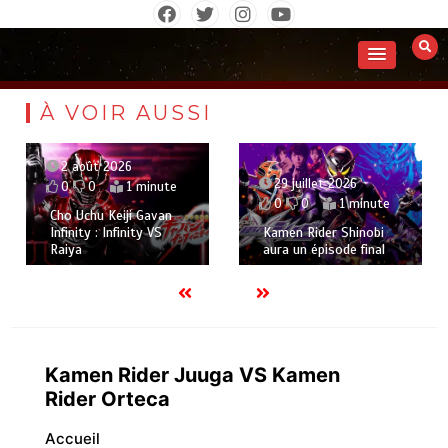
Aller
au
contenu
À VOIR AUSSI
2 août 2026
29 juillet 2026
0
0
1 minute
0
0
1 minute
Cho Uchu Keiji Gavan
Infinity : Infinity VS
Kamen Rider Shinobi
Raiya
aura un épisode final
Kamen Rider Juuga VS Kamen
Rider Orteca
Accueil