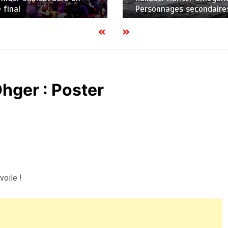
 final
Personnages secondaire
hger : Poster
oile !