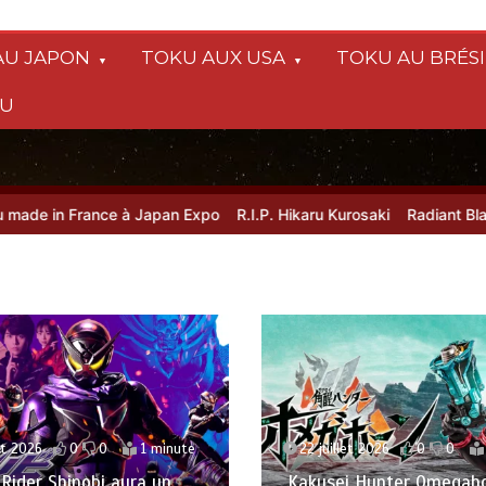
AU JAPON
TOKU AUX USA
TOKU AU BRÉSI
SU
in France à Japan Expo
R.I.P. Hikaru Kurosaki
Radiant Black 42 : 
et 2026
0
0
1 minute
22 juillet 2026
0
0
ider Shinobi aura un
Kakusei Hunter Omegaho