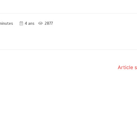
minutes
4 ans
2877
Article 