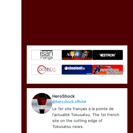
HeroShock
@heroshock.officiel
Le 1er site français à la pointe de
l'actualité Tokusatsu. The 1st french
site on the cutting edge of
Tokusatsu news.