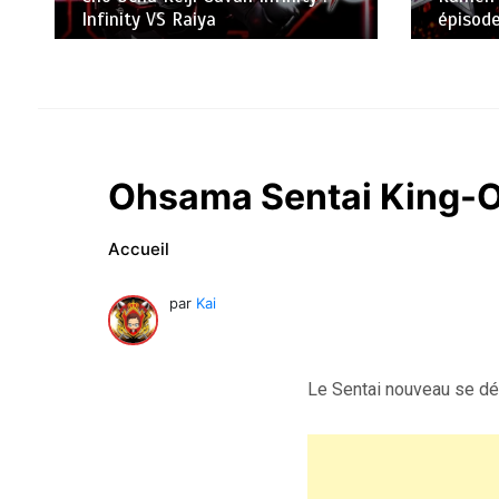
Infinity VS Raiya
épisode
Ohsama Sentai King-O
Accueil
par
Kai
Le Sentai nouveau se dév