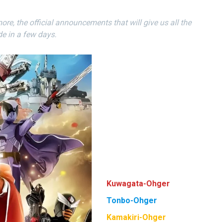
t more, the official announcements that will give us all the
e in a few days.
Kuwagata-Ohger
Tonbo-Ohger
Kamakiri-Ohger