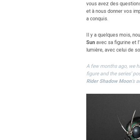
vous avez des questions 
et à nous donner vos imp
a conquis.
Il y a quelques mois, n
Sun
avec sa figurine et l
lumière, avec celui de son
A few months ago, we h
figure and the series’ pos
Rider Shadow Moon
‘s a