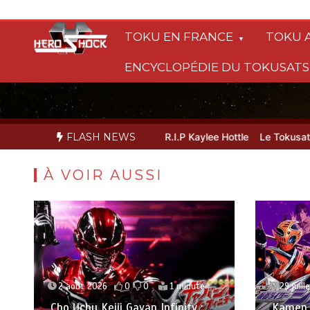
Aller
au
TOKU EN FRANCE
TOKU 
contenu
ENCYCLOPÉDIE DU TOKUSAT
the White Dragon dévoilée
FLASH NEWS
R.I.P Kaylee Hottle
Le Tokusatsu made
À VOIR AUSSI
2 août 2026
0
0
1 minute
29 juill
Cho Uchu Keiji Gavan Infinity :
Kamen R