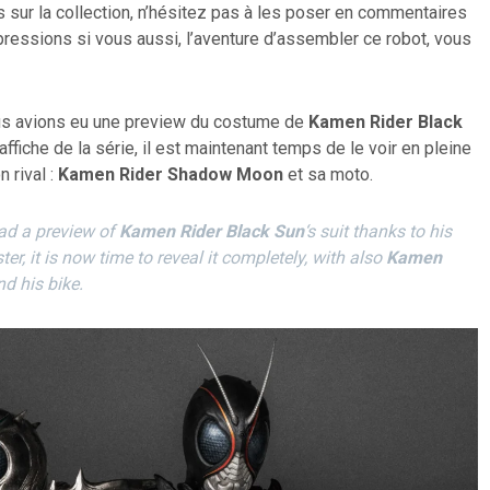
sur la collection, n’hésitez pas à les poser en commentaires
ressions si vous aussi, l’aventure d’assembler ce robot, vous
ous avions eu une preview du costume de
Kamen Rider Black
’affiche de la série, il est maintenant temps de le voir en pleine
 rival :
Kamen Rider Shadow Moon
et sa moto.
ad a preview of
Kamen Rider Black Sun
‘s suit thanks to his
ter, it is now time to reveal it completely, with also
Kamen
nd his bike.