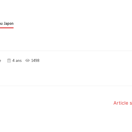
au Japon
e
4 ans
1498
Article 