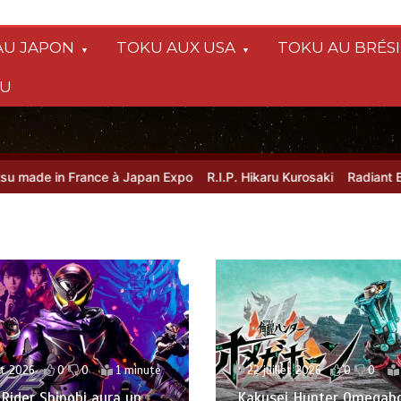
AU JAPON
TOKU AUX USA
TOKU AU BRÉSI
SU
 in France à Japan Expo
R.I.P. Hikaru Kurosaki
Radiant Black 42 
et 2026
0
0
1 minute
22 juillet 2026
0
0
ider Shinobi aura un
Kakusei Hunter Omegaho