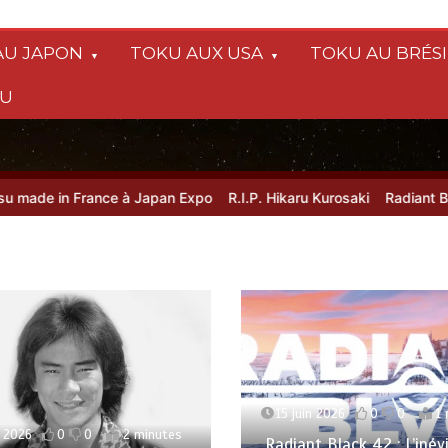
AU JAPON
TOKU AUX USA
TOKU AU BRÉSI
SU
n France à Japan Expo
R.I.P. Hikaru Kurosaki
Radiant Black 42 : 
15 juin 2026
0
0
1
t 2026
0
0
2 minutes
Radiant Black 42 : L’inév