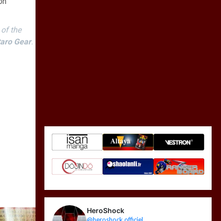
on
 of the
aro Gear
.
HeroShock
@heroshock.officiel