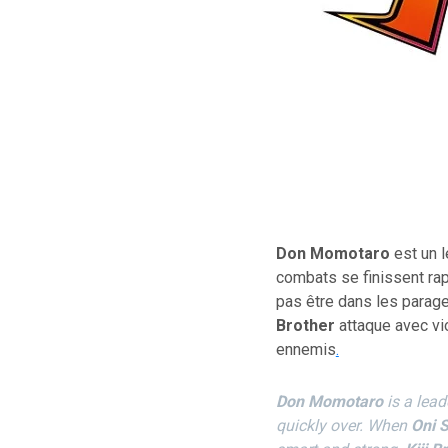
–
–
Don Momotaro
est un l
combats se finissent r
pas être dans les parages
Brother
attaque avec vio
ennemis
.
Don Momotaro
is a lead
quickly over. When
Oni S