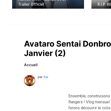
Trailer Officiel
R.I.P. 
Avataro Sentai Donbrot
Janvier (2)
Accueil
par
Kai
Ensemble, construisons l
Rangers ! Vlog mensuel (
ferons découvrir le coli