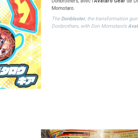
Donbrothers, avec l’
Avataro Gear
de D
Momotaro.
The
Donblaster
, the transformation gun
Donbrothers, with Don Momotaro’s
Avat