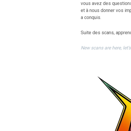
vous avez des questions 
et à nous donner vos imp
a conquis.
Suite des scans, appren
New scans are here, let’