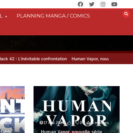
L
PLANNING MANGA / COMICS
L’inévitable confrontation
Human Vapor, nouvelle série axée Tokusa
 minute
17 mai 2026
0
0
4 minutes
itable
Human Vapor, nouvelle série