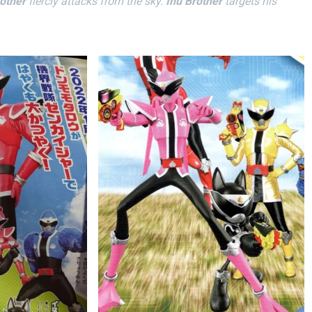
rother
fiercly attacks from the sky.
Inu Brother
targets his