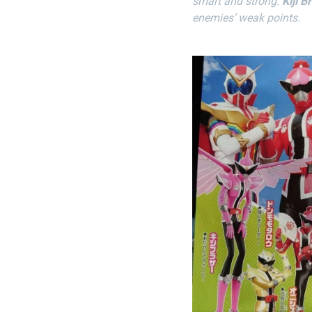
smart and strong.
Kiji B
enemies’ weak points.