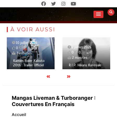
Aller
au
contenu
À VOIR AUSSI
10 juillet 2026
2 juillet 2026
0
0
0
0
2 minutes
2 minutes
Kamen Rider Kabuto
20th : Trailer Officiel
R.I.P. Hikaru Kurosaki
Mangas Liveman & Turboranger :
Couvertures En Français
Accueil