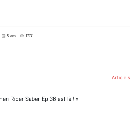
5 ans
1777
Article 
en Rider Saber Ep 38 est là !
»