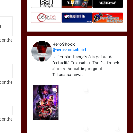
r
pondre
HeroShock
@heroshock.officiel
Le 1er site français à la pointe de
l'actualité Tokusatsu. The 1st french
site on the cutting edge of
Tokusatsu news.
pondre
pondre