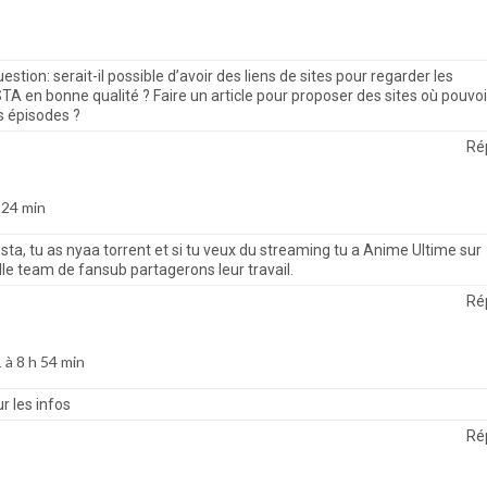
estion: serait-il possible d’avoir des liens de sites pour regarder les
A en bonne qualité ? Faire un article pour proposer des sites où pouvoi
s épisodes ?
Ré
 24 min
sta, tu as nyaa torrent et si tu veux du streaming tu a Anime Ultime sur
lle team de fansub partagerons leur travail.
Ré
 à 8 h 54 min
r les infos
Ré