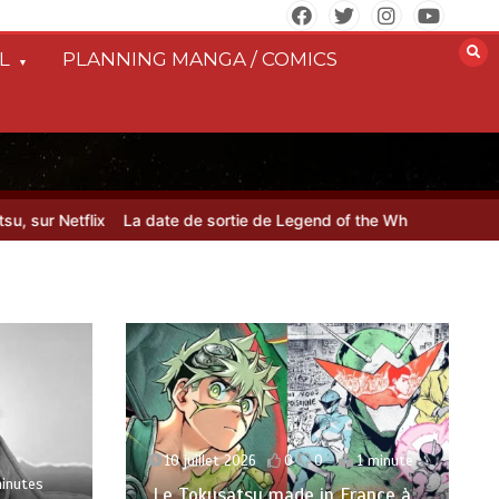
L
PLANNING MANGA / COMICS
tflix
La date de sortie de Legend of the White Dragon dévoilée
10 juillet 2026
0
0
1 minute
2 minutes
rance à
Kamen Rider Kabuto 20th :