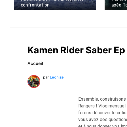
axée Tokusatsu, sur Netflix
R.I.P. 
Kamen Rider Saber Ep 
Accueil
par
Leonize
Ensemble, construisons l
Rangers ! Vlog mensuel (
ferons découvrir le coli
vous avez des questions 
et à nous donner vos imp