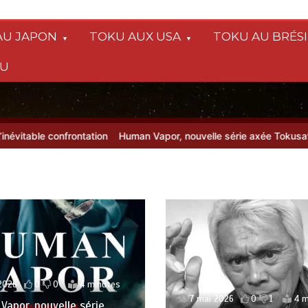
AU JAPON
TOKU AUX USA
TOKU AU BRÉSI
SU
e confrontation
Human Vapor, nouvelle série axée Tokusatsu, sur Ne
10 juillet 2026
0
0
2026
0
1
4 minutes
Le Tokusatsu made in F