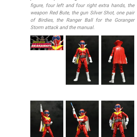
figure, four left and four right extra hands, the
weapon Red Bute, the gun Silver Shot, one pair
of Birdies, the Ranger Ball for the Goranger
Storm attack and the manual.