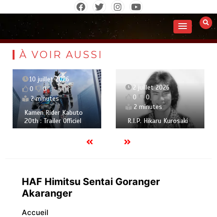
Aller
au
contenu
À VOIR AUSSI
10 juillet 2026
2 juillet 2026
0
0
0
0
2 minutes
2 minutes
Kamen Rider Kabuto
20th : Trailer Officiel
R.I.P. Hikaru Kurosaki
HAF Himitsu Sentai Goranger
Akaranger
Accueil