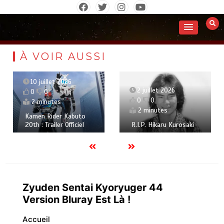
Aller
au
contenu
À VOIR AUSSI
10 juillet 2026
2 juillet 2026
0
0
0
0
2 minutes
2 minutes
Kamen Rider Kabuto
20th : Trailer Officiel
R.I.P. Hikaru Kurosaki
Zyuden Sentai Kyoryuger 44
Version Bluray Est Là !
Accueil