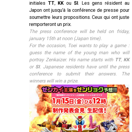
initiales
TT
,
KK
ou
SI
. Les gens résident au
Japon ont jusqu’à la conférence de presse pour
soumettre leurs propositions. Ceux qui ont juste
remporteront un prix.
The press conference will be held on friday,
january 15th at noon (Japan time).
For the occasion, Toei wants to play a game :
guess the name of the young man who will
portray Zenkaizer. His name starts with
TT
,
KK
or
SI
. Japanese residents have until the press
conference to submit their answers. The
winners will win a prize.