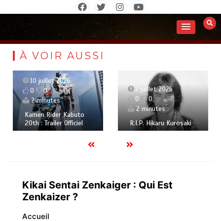
Aller
au
contenu
À VOIR AUSSI
10 juillet 2026
2 juillet 2026
0
0
0
0
2 minutes
2 minutes
Kamen Rider Kabuto
20th : Trailer Officiel
R.I.P. Hikaru Kurosaki
Kikai Sentai Zenkaiger : Qui Est
Zenkaizer ?
Accueil