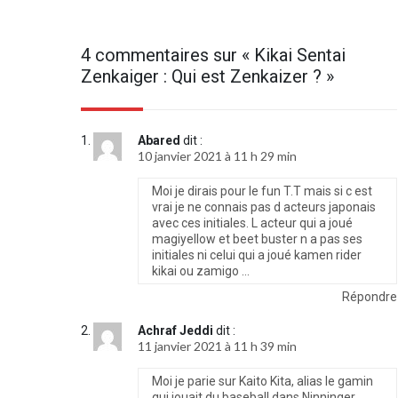
4 commentaires sur «
Kikai Sentai
Zenkaiger : Qui est Zenkaizer ?
»
Abared
dit :
10 janvier 2021 à 11 h 29 min
Moi je dirais pour le fun T.T mais si c est
vrai je ne connais pas d acteurs japonais
avec ces initiales. L acteur qui a joué
magiyellow et beet buster n a pas ses
initiales ni celui qui a joué kamen rider
kikai ou zamigo …
Répondre
Achraf Jeddi
dit :
11 janvier 2021 à 11 h 39 min
Moi je parie sur Kaito Kita, alias le gamin
qui jouait du baseball dans Ninninger.