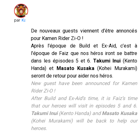
par
Kai
De nouveaux guests viennent d’être annoncés
pour Kamen Rider Zi-O !
Après l’époque de Build et Ex-Aid, c’est à
l’époque de Faiz que nos héros iront se battre
dans les épisodes 5 et 6.
Takumi Inui
(Kento
Handa) et
Masato Kusaka
(Kohei Murakami)
seront de retour pour aider nos héros.
New guest have been announced for Kamen
Rider Zi-O !
After Build and Ex-Aid’s time, it is Faiz’s time
that our heroes will visit in episodes 5 and 6.
Takumi Inui
(Kento Handa) and
Masato Kusaka
(Kohei Murakami) will be back to help our
heroes.