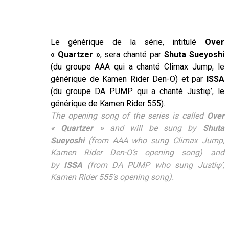
–
–
Le générique de la série, intitulé
Over
« Quartzer »
, sera chanté par
Shuta Sueyoshi
(du groupe AAA qui a chanté Climax Jump, le
générique de Kamen Rider Den-O) et par
ISSA
(du groupe DA PUMP qui a chanté Justiφ’, le
générique de Kamen Rider 555).
The opening song of the series is called
Over
« Quartzer »
and will be sung by
Shuta
Sueyoshi
(from AAA who sung Climax Jump,
Kamen Rider Den-O’s opening song) and
by
ISSA
(from DA PUMP who sung Justiφ’,
Kamen Rider 555’s opening song).