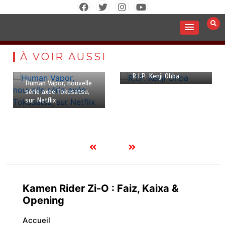
Aller
au
contenu
7 mai 2026
17 mai 2026
0
1
À VOIR AUSSI
0
0
4 minutes
4 minutes
R.I.P. Kenji Ohba
Human Vapor, nouvelle
série axée Tokusatsu,
sur Netflix
Kamen Rider Zi-O : Faiz, Kaixa &
Opening
Accueil