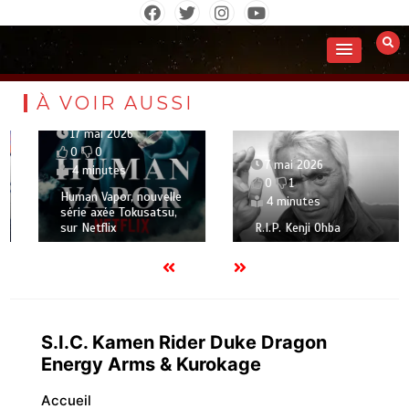
Aller
au
contenu
À VOIR AUSSI
17 mai 2026
0
0
7 mai 2026
4 minutes
0
1
Human Vapor, nouvelle
4 minutes
série axée Tokusatsu,
sur Netflix
R.I.P. Kenji Ohba
S.I.C. Kamen Rider Duke Dragon
Energy Arms & Kurokage
Accueil