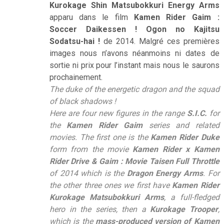
Kurokage Shin Matsubokkuri Energy Arms
apparu dans le film
Kamen Rider Gaim :
Soccer Daikessen ! Ogon no Kajitsu
Sodatsu-hai !
de 2014. Malgré ces premières
images nous n’avons néanmoins ni dates de
sortie ni prix pour l’instant mais nous le saurons
prochainement.
The duke of the energetic dragon and the squad
of black shadows !
Here are four new figures in the range
S.I.C.
for
the
Kamen Rider Gaim
series and related
movies. The first one is the
Kamen Rider Duke
form from the movie
Kamen Rider x Kamen
Rider Drive & Gaim : Movie Taisen Full Throttle
of 2014 which is the
Dragon Energy Arms
. For
the other three ones we first have
Kamen Rider
Kurokage Matsubokkuri Arms
, a full-fledged
hero in the series, then a
Kurokage Trooper
,
which is the
mass-produced version of Kamen