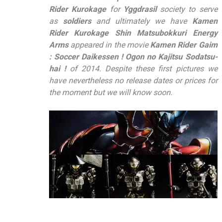
Rider Kurokage
for
Yggdrasil
society to serve
as
soldiers
and ultimately we have
Kamen
Rider Kurokage Shin Matsubokkuri Energy
Arms
appeared in the movie
Kamen Rider Gaim
: Soccer Daikessen ! Ogon no Kajitsu Sodatsu-
hai !
of 2014. Despite these first pictures we
have nevertheless no release dates or prices for
the moment but we will know soon.
–
–