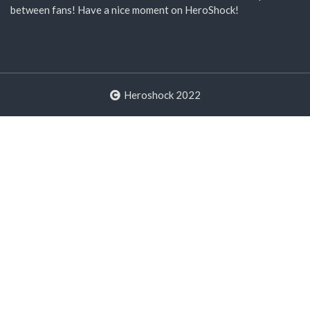
between fans! Have a nice moment on HeroShock!
Heroshock 2022