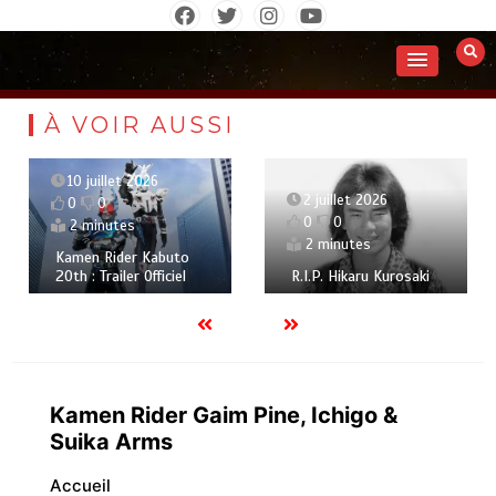
Aller
au
contenu
À VOIR AUSSI
10 juillet 2026
2 juillet 2026
0
0
0
0
2 minutes
2 minutes
Kamen Rider Kabuto
20th : Trailer Officiel
R.I.P. Hikaru Kurosaki
Kamen Rider Gaim Pine, Ichigo &
Suika Arms
Accueil