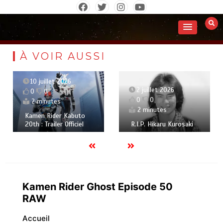
Aller
au
contenu
À VOIR AUSSI
10 juillet 2026
2 juillet 2026
0
0
0
0
2 minutes
2 minutes
Kamen Rider Kabuto
20th : Trailer Officiel
R.I.P. Hikaru Kurosaki
Kamen Rider Ghost Episode 50
RAW
Accueil