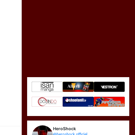
HeroShock
@heroshock.officiel