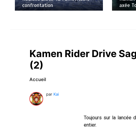
axée Tokusatsu, sur Netflix
R.I.P. K
Kamen Rider Drive Saga
(2)
Accueil
par
Kai
Toujours sur la lancée 
entier.