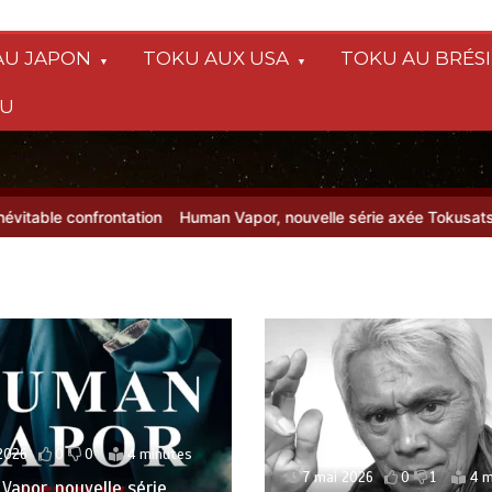
AU JAPON
TOKU AUX USA
TOKU AU BRÉSI
SU
ontation
Human Vapor, nouvelle série axée Tokusatsu, sur Netflix
10 juillet 2026
0
0
Le Tokusatsu made in F
Japan Expo
2026
0
1
4 minutes