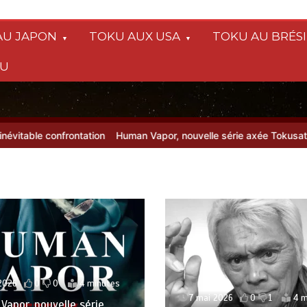
AU JAPON
TOKU AUX USA
TOKU AU BRÉSI
SU
confrontation
Human Vapor, nouvelle série axée Tokusatsu, sur Netf
10 juillet 2026
0
0
2026
0
1
4 minutes
Le Tokusatsu made in F