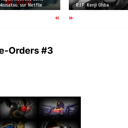
enji Ohba
Japan Expo
re-Orders #3