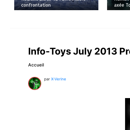
axée Tokusatsu, sur Netflix
R.I.P. K
Info-Toys July 2013 P
Accueil
par
X-Verine