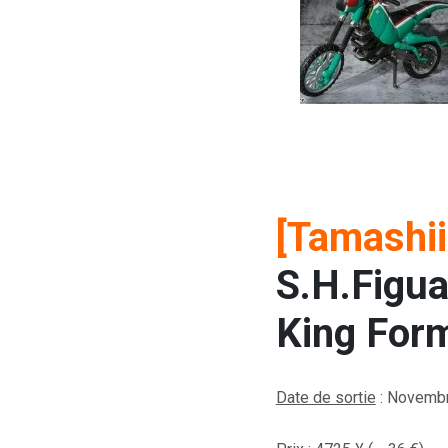
[Tamashi
S.H.Figua
King For
Date de sortie
: Novemb