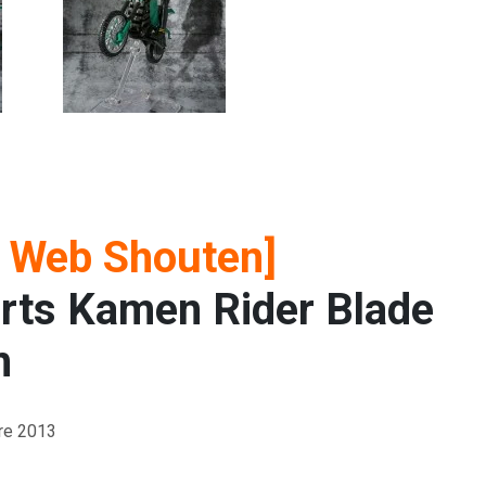
i Web Shouten]
rts Kamen Rider Blade
m
re 2013