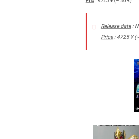
Prix
: 4725
¥ (~ 36 €)
Release date
: 
Price
: 4725
¥ (