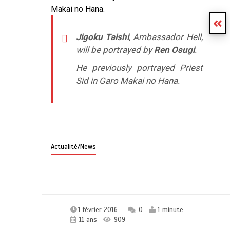
Makai no Hana.
Jigoku Taishi
, Ambassador Hell,
will be portrayed by
Ren Osugi
.
He previously portrayed Priest
Sid in Garo Makai no Hana.
–
Actualité/News
1 février 2016
0
1 minute
11 ans
909