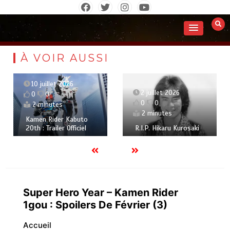
Aller
au
contenu
À VOIR AUSSI
10 juillet 2026
2 juillet 2026
0
0
0
0
2 minutes
2 minutes
Kamen Rider Kabuto
20th : Trailer Officiel
R.I.P. Hikaru Kurosaki
Super Hero Year – Kamen Rider
1gou : Spoilers De Février (3)
Accueil