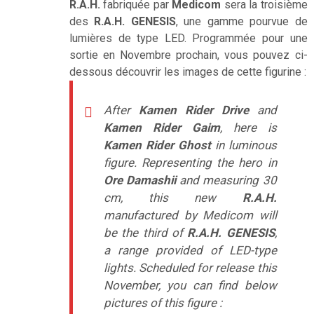
R.A.H.
fabriquée par
Medicom
sera la troisième
des
R.A.H. GENESIS
, une gamme pourvue de
lumières de type LED. Programmée pour une
sortie en Novembre prochain, vous pouvez ci-
dessous découvrir les images de cette figurine :
After
Kamen Rider Drive
and
Kamen Rider Gaim
, here is
Kamen Rider Ghost
in luminous
figure. Representing the hero in
Ore Damashii
and measuring 30
cm, this new
R.A.H.
manufactured by Medicom will
be the third of
R.A.H. GENESIS
,
a range provided of LED-type
lights. Scheduled for release this
November, you can find below
pictures of this figure :