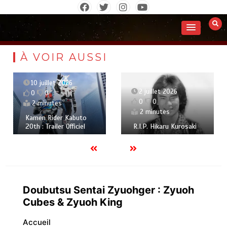
Aller
au
contenu
À VOIR AUSSI
10 juillet 2026
2 juillet 2026
0
0
0
0
2 minutes
2 minutes
Kamen Rider Kabuto
20th : Trailer Officiel
R.I.P. Hikaru Kurosaki
Doubutsu Sentai Zyuohger : Zyuoh
Cubes & Zyuoh King
Accueil