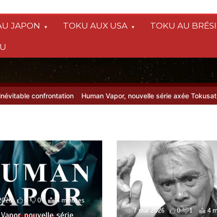
AU JAPON
TOKU AUX USA
TOKU AU BRÉSI
SU
frontation
Human Vapor, nouvelle série axée Tokusatsu, sur Netflix
10 juillet 2026
0
0
2026
0
1
4 minutes
Le Tokusatsu made in F