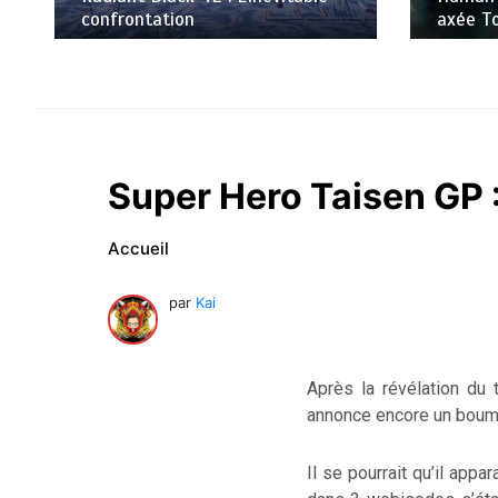
axée Tokusatsu, sur Netflix
R.I.P. K
Super Hero Taisen GP 
Accueil
par
Kai
Après la révélation du
annonce encore un bou
Il se pourrait qu’il app