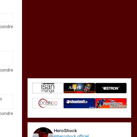
pondre
pondre
on
pondre
HeroShock
@heroshock.officiel