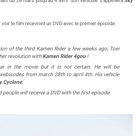
ant du 28 mars jusqu’au 4 avril. Son véhicule s’appellera
Sky
r voir le film recevront un DVD avec le premier épisode.
ation of the third Kamen Rider a few weeks ago, Toei
er revolution with
Kamen Rider 4gou
!
r in the movie but it is not certain. He will be
 webisodes from march 28th to april 4th. His vehicle
y Cyclone
.
d people will receive a DVD with the first episode.