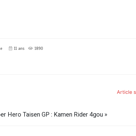
te
11 ans
1890
Article 
er Hero Taisen GP : Kamen Rider 4gou
»