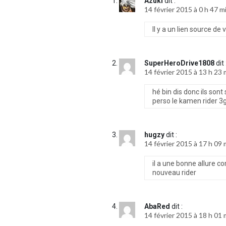
Azuki
dit :
14 février 2015 à 0 h 47 m
Il y a un lien source de 
SuperHeroDrive1808
dit 
14 février 2015 à 13 h 23 
hé bin dis donc ils so
perso le kamen rider 3
hugzy
dit :
14 février 2015 à 17 h 09 
il a une bonne allure c
nouveau rider
AbaRed
dit :
14 février 2015 à 18 h 01 