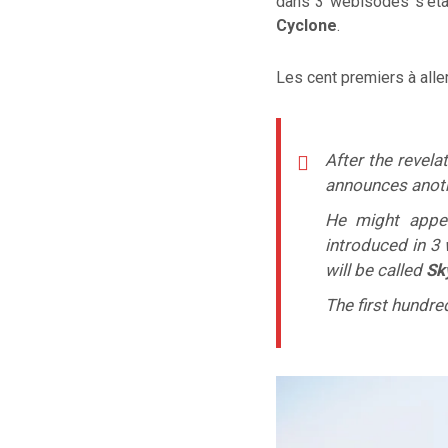
dans 3 webisodes s’étal
Cyclone
.
Les cent premiers à alle
After the revel
announces anoth
He might appea
introduced in 3
will be called
Sk
The first hundre