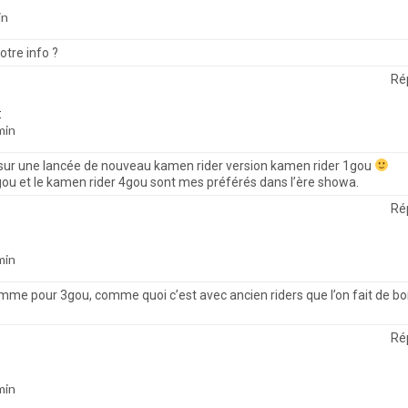
in
votre info ?
Ré
:
min
nt sur une lancée de nouveau kamen rider version kamen rider 1gou
gou et le kamen rider 4gou sont mes préférés dans l’ère showa.
Ré
min
omme pour 3gou, comme quoi c’est avec ancien riders que l’on fait de b
Ré
min