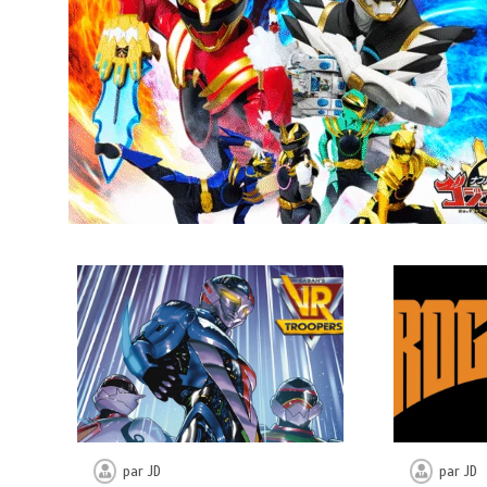
par
JD
par
JD