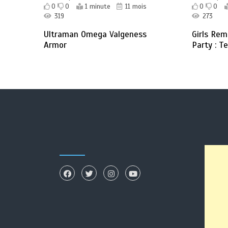
0
0
1 minute
11 mois
0
0
319
273
Ultraman Omega Valgeness
Girls Rem
Armor
Party : T