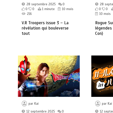
28 septembre 2025
0
28 sept
0
0
1 minute
10 mois
0
0
216
10 mois
V.R Troopers issue 3 – La
Rogue Sun
révélation qui bouleverse
légendes
tout
Con)
par
Kai
par
Kai
12 septembre 2025
0
12 sept