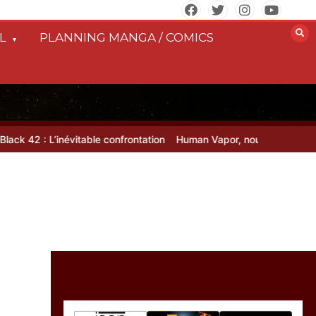
L
PLANNING MANGA / COMICS
 42 : L’inévitable confrontation
Human Vapor, nouvelle série axée 