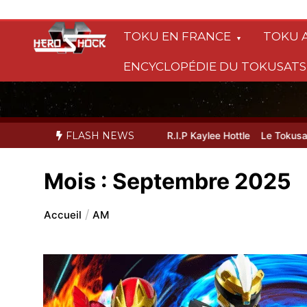
Aller
au
TOKU EN FRANCE
TOKU 
contenu
ENCYCLOPÉDIE DU TOKUSAT
d of the White Dragon dévoilée
FLASH NEWS
R.I.P Kaylee Hottle
Le Tokusatsu 
Mois :
Septembre 2025
Accueil
AM