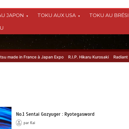
AU JAPON
TOKU AUX USA
TOKU AU BRÉSI
SU
made in France à Japan Expo
R.I.P. Hikaru Kurosaki
Radiant Black
No.1 Sentai Gozyuger : Ryotegasword
par
Kai