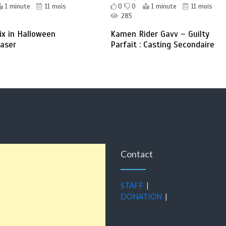
1 minute
11 mois
0
0
1 minute
11 mois
285
ix in Halloween
Kamen Rider Gavv – Guilty
easer
Parfait : Casting Secondaire
Contact
STAFF
|
DONATION
|