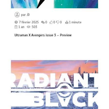
par
JD
7 février 2025
0
0
0
1 minute
1 an
503
Ultraman X Avengers issue 3 – Preview