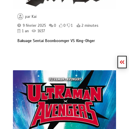
par
Kai
9 février 2025
0
0
1
2 minutes
1 an
1637
Bakuage Sentai Boonboomger VS King-Ohger