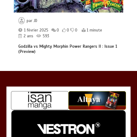
par
JD
1 février 2025
0
0
0
1 minute
2 ans
593
Godzilla vs Mighty Morphin Power Rangers II : Issue 1
(Preview)