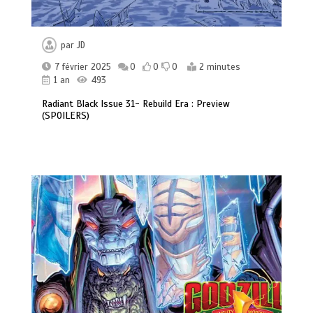
par
JD
7 février 2025
0
0
0
2 minutes
1 an
493
Radiant Black Issue 31- Rebuild Era : Preview
(SPOILERS)