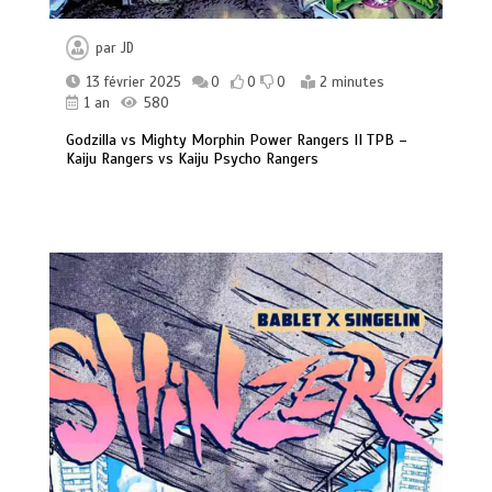
par
JD
13 février 2025
0
0
0
2 minutes
1 an
580
Godzilla vs Mighty Morphin Power Rangers II TPB –
Kaiju Rangers vs Kaiju Psycho Rangers