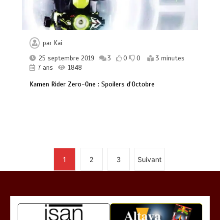
par
Kai
25 septembre 2019
3
0
0
3 minutes
7 ans
1848
Kamen Rider Zero-One : Spoilers d’Octobre
1
2
3
Suivant