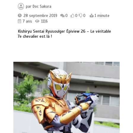
par
Doc Sakura
28 septembre 2019
0
0
0
1 minute
7 ans
1116
Kishiryu Sentai Ryusoulger Épiview 26 – Le véritable
7e chevalier est là !