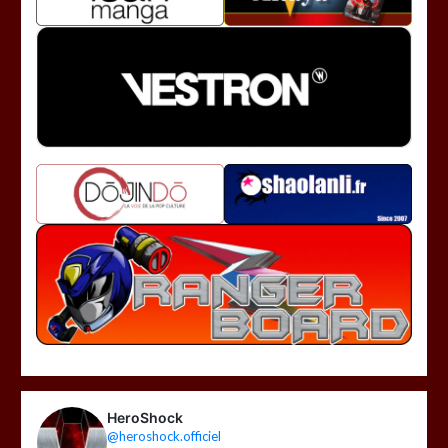
HeroShock
@heroshock.officiel