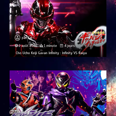
par
Kai
2 août 2026
1 minute
4 jours
Cho Uchu Keiji Gavan Infinity : Infinity VS Raiya
par
Kai