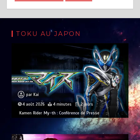
TOKU AU JAPON
par
Kai
4 août 2026
4 minutes
2 jours
Kamen Rider My-th : Conférence de Presse