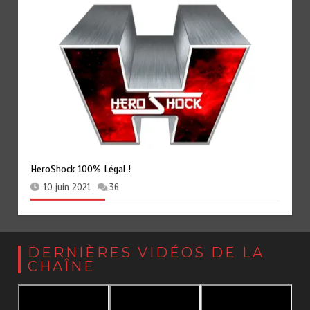
Street Knights : Le Sentai de Godhood Comics
8 décembre 2025
0
DERNIÈRES VIDÉOS DE LA
CHAÎNE