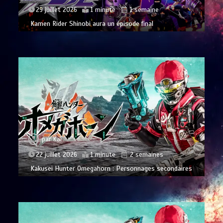
29 juillet 2026
1 minute
1 semaine
Kamen Rider Shinobi aura un épisode final
par
Kai
22 juillet 2026
1 minute
2 semaines
Kakusei Hunter Omegahorn : Personnages secondaires