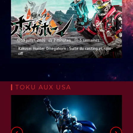
par
Kai
19 juillet 2026
2 minutes
3 semaines
Kakusei Hunter Omegahorn : Suite du casting et spin-
off
TOKU AUX USA