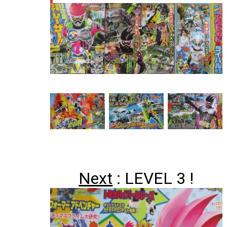
–
–
Next
: LEVEL 3 !